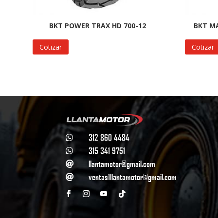
BKT POWER TRAX HD 700-12
BKT MA
Cotizar
Cotizar
312 860 4484

315 341 9751

llantamotor@gmail.com

ventas1llantamotor@gmail.com
