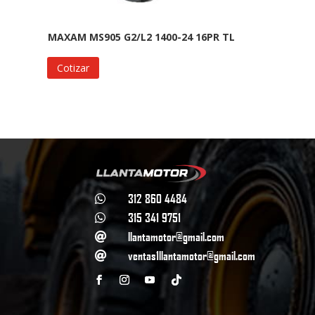
MAXAM MS905 G2/L2 1400-24 16PR TL
Cotizar
312 860 4484

315 341 9751

llantamotor@gmail.com

ventas1llantamotor@gmail.com
