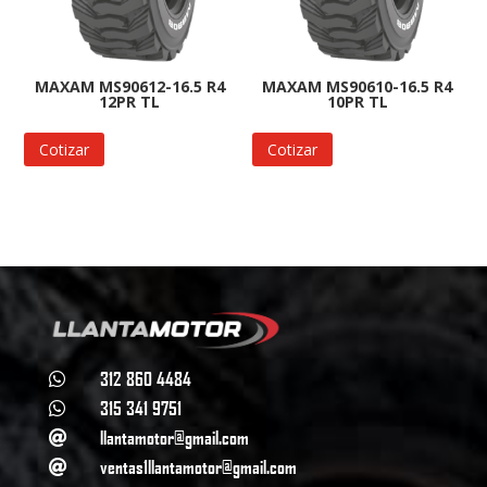
MAXAM MS90612-16.5 R4
MAXAM MS90610-16.5 R4
12PR TL
10PR TL
Cotizar
Cotizar
312 860 4484

315 341 9751

llantamotor@gmail.com

ventas1llantamotor@gmail.com
