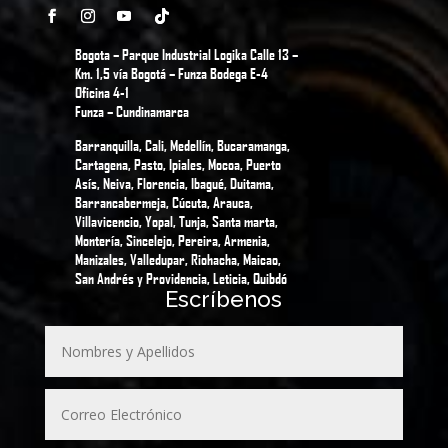
Bogota – Parque Industrial Logika Calle 13 –
Km. 1,5 vía Bogotá – Funza Bodega E-4
Oficina 4-1
Funza – Cundinamarca
Barranquilla, Cali, Medellín, Bucaramanga,
Cartagena, Pasto, Ipiales, Mocoa, Puerto
Asís, Neiva, Florencia, Ibagué, Duitama,
Barrancabermeja, Cúcuta, Arauca,
Villavicencio, Yopal, Tunja, Santa marta,
Montería, Sincelejo, Pereira, Armenia,
Manizales, Valledupar, Riohacha, Maicao,
San Andrés y Providencia, Leticia, Quibdó
Escríbenos