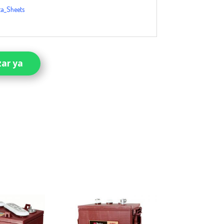
ta_Sheets
zar ya