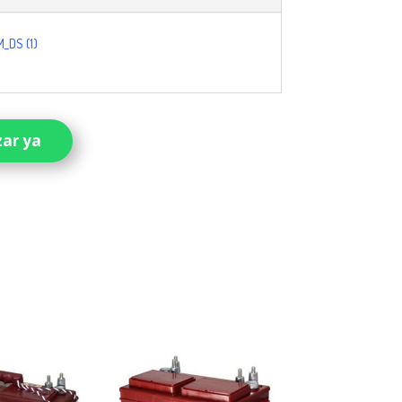
_DS (1)
zar ya