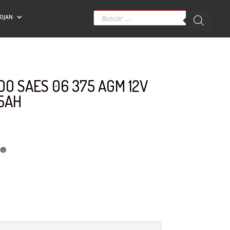
Búsqueda
ROJAN
de
productos
O SAES 06 375 AGM 12V
5AH