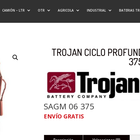
CAMIÓN – LTR
OTR
AGRICOLA
INDUSTRIAL
BATERIAS T
TROJAN CICLO PROFUND
37
SAGM 06 375
ENVÍO GRATIS
Descripción
Valoraciones (0)