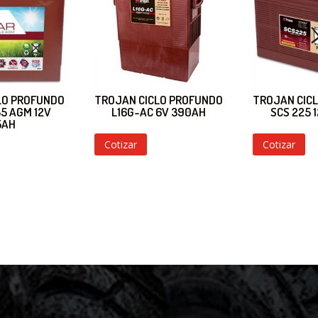
LO PROFUNDO
TROJAN CICLO PROFUNDO
TROJAN CIC
35 AGM 12V
L16G-AC 6V 390AH
SCS 225 
5AH
Cotizar
Cotizar