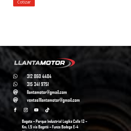
Cotizar
312 860 4484

315 341 9751

llantamotor@gmail.com

ventas1llantamotor@gmail.com

Bogota – Parque Industrial Logika Calle 13 –
Km. 1,5 vía Bogotá – Funza Bodega E-4