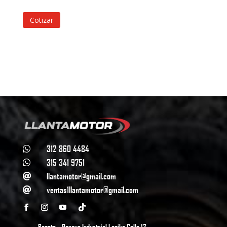
Cotizar
312 860 4484

315 341 9751

llantamotor@gmail.com

ventas1llantamotor@gmail.com

Bogota – Parque Industrial Logika Calle 13 –