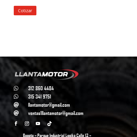
Cotizar
312 860 4484

315 341 9751

llantamotor@gmail.com

ventas1llantamotor@gmail.com

Bogota – Parque Industrial Logika Calle 13 –