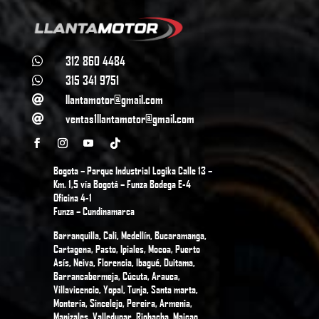
312 860 4484

315 341 9751

llantamotor@gmail.com

ventas1llantamotor@gmail.com

Bogota – Parque Industrial Logika Calle 13 –
Km. 1,5 vía Bogotá – Funza Bodega E-4
Oficina 4-1
Funza – Cundinamarca
Barranquilla, Cali, Medellín, Bucaramanga,
Cartagena, Pasto, Ipiales, Mocoa, Puerto
Asís, Neiva, Florencia, Ibagué, Duitama,
Barrancabermeja, Cúcuta, Arauca,
Villavicencio, Yopal, Tunja, Santa marta,
Montería, Sincelejo, Pereira, Armenia,
Manizales, Valledupar, Riohacha, Maicao,