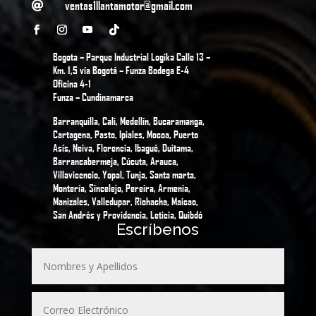
ventas1llantamotor@gmail.com

Bogota – Parque Industrial Logika Calle 13 –
Km. 1,5 vía Bogotá – Funza Bodega E-4
Oficina 4-1
Funza – Cundinamarca
Barranquilla, Cali, Medellín, Bucaramanga,
Cartagena, Pasto, Ipiales, Mocoa, Puerto
Asís, Neiva, Florencia, Ibagué, Duitama,
Barrancabermeja, Cúcuta, Arauca,
Villavicencio, Yopal, Tunja, Santa marta,
Montería, Sincelejo, Pereira, Armenia,
Manizales, Valledupar, Riohacha, Maicao,
San Andrés y Providencia, Leticia, Quibdó
Escríbenos