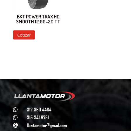
BKT POWER TRAX HD
SMOOTH 12.00-20 TT
Cotizar
312 860 4484

315 341 9751

llantamotor@gmail.com
