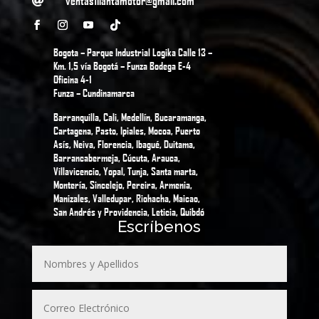

Bogota – Parque Industrial Logika Calle 13 –
Km. 1,5 vía Bogotá – Funza Bodega E-4
Oficina 4-1
Funza – Cundinamarca
Barranquilla, Cali, Medellín, Bucaramanga,
Cartagena, Pasto, Ipiales, Mocoa, Puerto
Asís, Neiva, Florencia, Ibagué, Duitama,
Barrancabermeja, Cúcuta, Arauca,
Villavicencio, Yopal, Tunja, Santa marta,
Montería, Sincelejo, Pereira, Armenia,
Manizales, Valledupar, Riohacha, Maicao,
San Andrés y Providencia, Leticia, Quibdó
Escríbenos