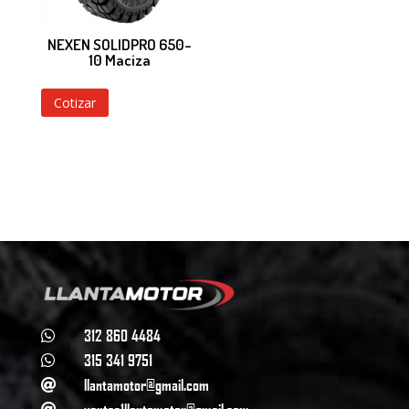
NEXEN SOLIDPRO 650-
10 Maciza
Cotizar
312 860 4484

315 341 9751

llantamotor@gmail.com

ventas1llantamotor@gmail.com