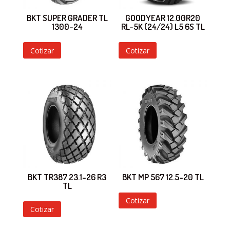
BKT SUPER GRADER TL
GOODYEAR 12.00R20
1300-24
RL-5K (24/24) L5 6S TL
Cotizar
Cotizar
BKT TR387 23.1-26 R3
BKT MP 567 12.5-20 TL
TL
Cotizar
Cotizar