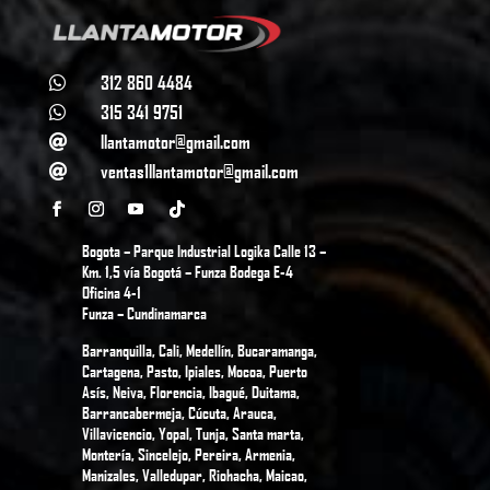
312 860 4484

315 341 9751

llantamotor@gmail.com

ventas1llantamotor@gmail.com

Bogota – Parque Industrial Logika Calle 13 –
Km. 1,5 vía Bogotá – Funza Bodega E-4
Oficina 4-1
Funza – Cundinamarca
Barranquilla, Cali, Medellín, Bucaramanga,
Cartagena, Pasto, Ipiales, Mocoa, Puerto
Asís, Neiva, Florencia, Ibagué, Duitama,
Barrancabermeja, Cúcuta, Arauca,
Villavicencio, Yopal, Tunja, Santa marta,
Montería, Sincelejo, Pereira, Armenia,
Manizales, Valledupar, Riohacha, Maicao,