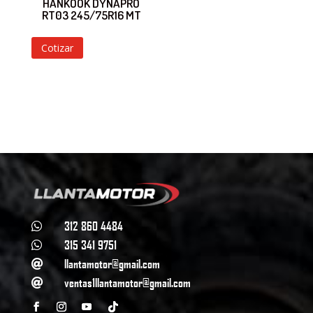
HANKOOK DYNAPRO
RT03 245/75R16 MT
Cotizar
312 860 4484

315 341 9751

llantamotor@gmail.com

ventas1llantamotor@gmail.com
