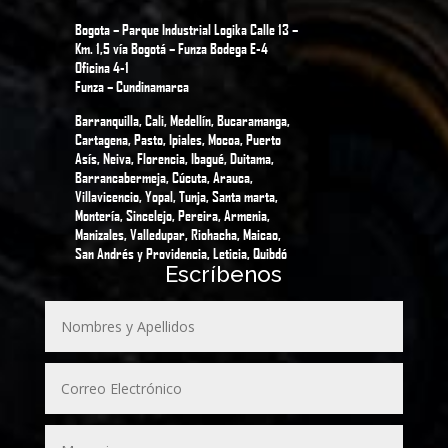
Bogota – Parque Industrial Logika Calle 13 –
Km. 1,5 vía Bogotá – Funza Bodega E-4
Oficina 4-1
Funza – Cundinamarca
Barranquilla, Cali, Medellín, Bucaramanga,
Cartagena, Pasto, Ipiales, Mocoa, Puerto
Asís, Neiva, Florencia, Ibagué, Duitama,
Barrancabermeja, Cúcuta, Arauca,
Villavicencio, Yopal, Tunja, Santa marta,
Montería, Sincelejo, Pereira, Armenia,
Manizales, Valledupar, Riohacha, Maicao,
San Andrés y Providencia, Leticia, Quibdó
Escríbenos