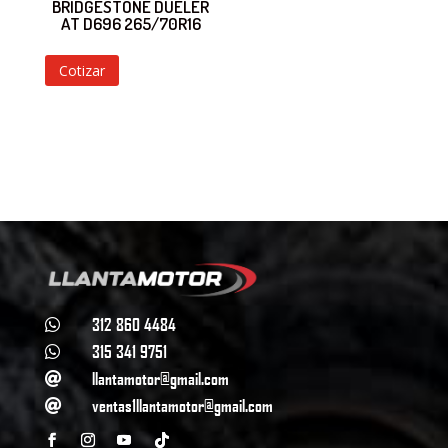
BRIDGESTONE DUELER
AT D696 265/70R16
Cotizar
312 860 4484

315 341 9751

llantamotor@gmail.com

ventas1llantamotor@gmail.com
