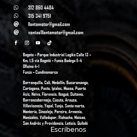
312 860 4484

315 341 9751

llantamotor@gmail.com

ventas1llantamotor@gmail.com

Bogota – Parque Industrial Logika Calle 13 –
Km. 1,5 vía Bogotá – Funza Bodega E-4
Oficina 4-1
Funza – Cundinamarca
Barranquilla, Cali, Medellín, Bucaramanga,
Cartagena, Pasto, Ipiales, Mocoa, Puerto
Asís, Neiva, Florencia, Ibagué, Duitama,
Barrancabermeja, Cúcuta, Arauca,
Villavicencio, Yopal, Tunja, Santa marta,
Montería, Sincelejo, Pereira, Armenia,
Manizales, Valledupar, Riohacha, Maicao,
San Andrés y Providencia, Leticia, Quibdó
Escríbenos