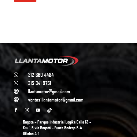
312 860 4484

315 341 9751

llantamotor@gmail.com

ventas1llantamotor@gmail.com

Bogota – Parque Industrial Logika Calle 13 –
Km. 1,5 vía Bogotá – Funza Bodega E-4
Oficina 4-1